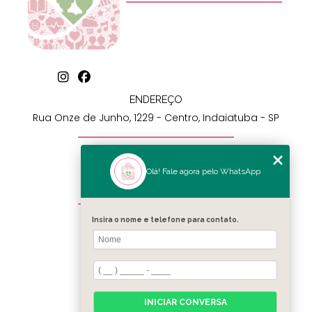
ENDEREÇO
Rua Onze de Junho, 1229 - Centro, Indaiatuba - SP
CONTATO
(19) 99711-7111
Olá! Fale agora pelo WhatsApp
adm@residencialamar.com.br
MENU
Insira o nome e telefone para contato.
INÍCIO
SOBRE
SEJA UM VOLUNTÁRIO
SERVIÇOS
CONTATO
INICIAR CONVERSA