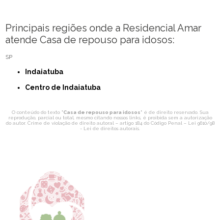
Principais regiões onde a Residencial Amar
atende Casa de repouso para idosos:
SP
Indaiatuba
Centro de Indaiatuba
O conteúdo do texto "
Casa de repouso para idosos
" é de direito reservado. Sua
reprodução, parcial ou total, mesmo citando nossos links, é proibida sem a autorização
do autor. Crime de violação de direito autoral – artigo 184 do Código Penal –
Lei 9610/98
- Lei de direitos autorais
.