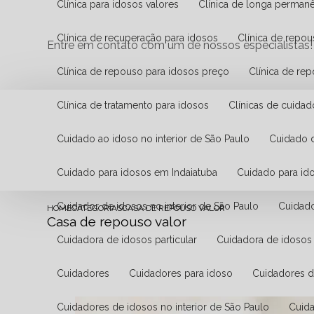
Clínica para idosos valores
Clínica de longa perman
Clínica de recuperação para idosos
Clínica de repo
Entre em contato com um de nossos especialistas!
Clínica de repouso para idosos preço
Clínica de re
Clínica de tratamento para idosos
Clínicas de cuida
Cuidado ao idoso no interior de São Paulo
Cuidado
Cuidado para idosos em Indaiatuba
Cuidado para id
Cuidador de idosos no interior de São Paulo
Cuidad
HOME
CATEGORIAS
CASA DE REPOUSO VALOR
Casa de repouso valor
Cuidadora de idosos particular
Cuidadora de idosos
Cuidadores
Cuidadores para idoso
Cuidadores 
Cuidadores de idosos no interior de São Paulo
Cuid