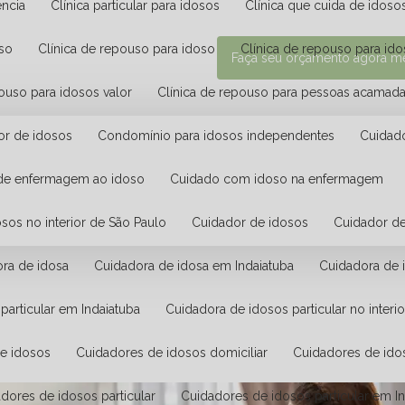
ência
Clínica particular para idosos
Clínica que cuida de idoso
uso
Clínica de repouso para idoso
Clínica de repouso para id
Faça seu orçamento agora 
pouso para idosos valor
Clínica de repouso para pessoas acamad
dor de idosos
Condomínio para idosos independentes
Cuidad
 de enfermagem ao idoso
Cuidado com idoso na enfermagem
osos no interior de São Paulo
Cuidador de idosos
Cuidador d
ora de idosa
Cuidadora de idosa em Indaiatuba
Cuidadora de 
 particular em Indaiatuba
Cuidadora de idosos particular no interi
de idosos
Cuidadores de idosos domiciliar
Cuidadores de id
adores de idosos particular
Cuidadores de idosos particular em I