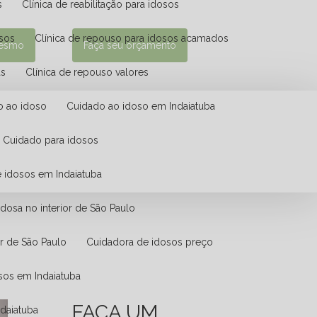
s
Clínica de reabilitação para idosos
osos
Clínica de repouso para idosos acamados
mesmo
Faça seu orçamento
as
Clínica de repouso valores
o ao idoso
Cuidado ao idoso em Indaiatuba
Cuidado para idosos
e idosos em Indaiatuba
idosa no interior de São Paulo
or de São Paulo
Cuidadora de idosos preço
osos em Indaiatuba
FAÇA UM
ndaiatuba