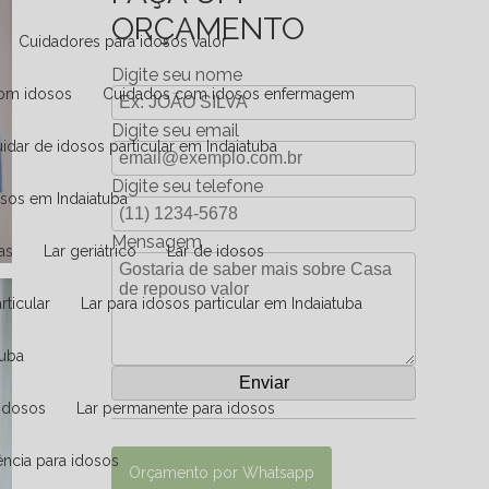
ORÇAMENTO
Cuidadores para idosos valor
Digite seu nome
com idosos
Cuidados com idosos enfermagem
Digite seu email
Cuidar de idosos particular em Indaiatuba
Digite seu telefone
osos em Indaiatuba
Mensagem
as
Lar geriátrico
Lar de idosos
rticular
Lar para idosos particular em Indaiatuba
tuba
a idosos
Lar permanente para idosos
dência para idosos
Orçamento por Whatsapp