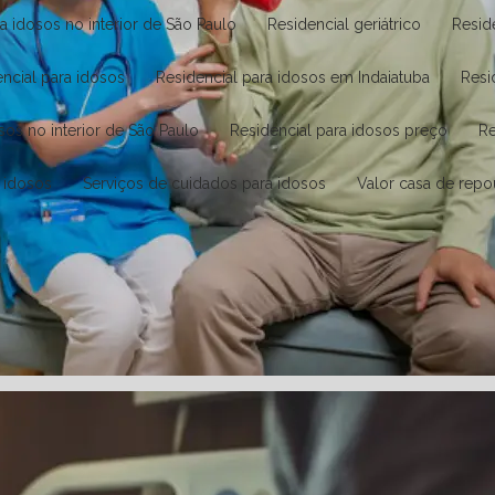
ra idosos no interior de São Paulo
Residencial geriátrico
Resi
encial para idosos
Residencial para idosos em Indaiatuba
Res
osos no interior de São Paulo
Residencial para idosos preço
e idosos
Serviços de cuidados para idosos
Valor casa de rep