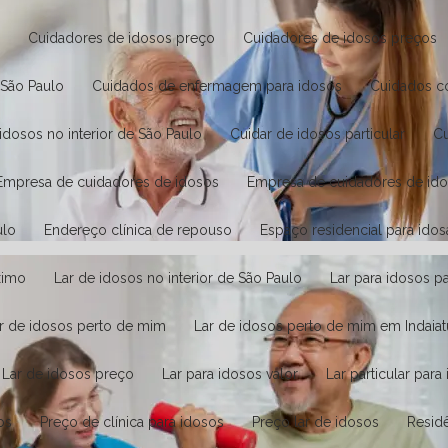
o
Cuidadores de idosos preço
Cuidadores de idosos preços
e São Paulo
Cuidados de enfermagem para idosos
Cuidados 
idosos no interior de São Paulo
Cuidar de idosos particular
Empresa de cuidadores de idosos
Empresa de cuidadores de id
ulo
Endereço clínica de repouso
Espaço residencial para idos
ximo
Lar de idosos no interior de São Paulo
Lar para idosos pa
ar de idosos perto de mim
Lar de idosos perto de mim em Indaia
Lar de idosos preço
Lar para idosos valor
Lar particular par
os
Preço de clínica para idosos
Preço lar de idosos
Resi